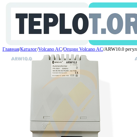
Главная
/
Каталог
/
Volcano AC
/
Опции Volcano AC
/
ARW10.0 регул