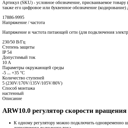
Артикул (SKU) - условное обозначение, присваиваемое товару (
также его цифровое или буквенное обозначение (кодирование) 
17886-9995
Напряжение / частота
Напряжение и частота питающей сети (для подключения электр
230/50
В/Гц
Степень защиты
IP
54
Допустимый ток
10
A
Параметры окружающей среды
-5 ... +35
°С
Количество ступеней
5 (230V/170V/135V/105V/80V)
Способ монтажа
настенный
Описание
ARW10.0 регулятор скорости вращения
К одному регулятору можно подключить одновременно 
допустимого выходного тока.