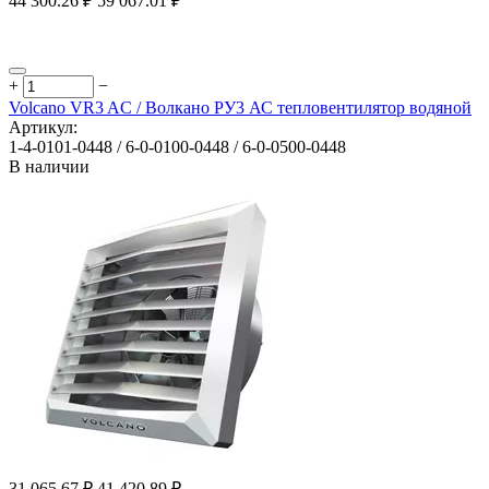
44 300.26
₽
59 067.01
₽
+
−
Volcano VR3 AC / Волкано РУ3 АС тепловентилятор водяной
Артикул:
1-4-0101-0448 / 6-0-0100-0448 / 6-0-0500-0448
В наличии
31 065.67
₽
41 420.89
₽