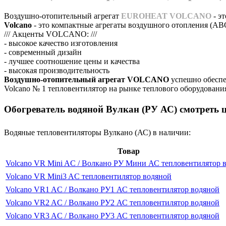
Воздушно-отопительный агрегат
EUROHEAT VOLCANO
- э
Volcano
- это компактные агрегаты воздушного отопления (АВО
/// Акценты VOLCANO: ///
- высокое качество изготовления
- современный дизайн
- лучшее соотношение цены и качества
- высокая производительность
Воздушно-отопительный агрегат VOLCANO
успешно обеспеч
Volcano № 1 тепловентилятор на рынке теплового оборудовани
Обогреватель водяной Вулкан (РУ АС) смотреть 
Водяные тепловентиляторы Вулкано (АС) в наличии:
Товар
Volcano VR Mini AC / Волкано РУ Мини АС тепловентилятор 
Volcano VR Mini3 AC тепловентилятор водяной
Volcano VR1 AC / Волкано РУ1 АС тепловентилятор водяной
Volcano VR2 AC / Волкано РУ2 АС тепловентилятор водяной
Volcano VR3 AC / Волкано РУ3 АС тепловентилятор водяной