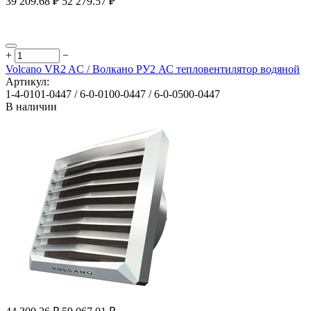
39 209.68
₽
52 279.57
₽
+
−
Volcano VR2 AC / Волкано РУ2 АС тепловентилятор водяной
Артикул:
1-4-0101-0447 / 6-0-0100-0447 / 6-0-0500-0447
В наличии