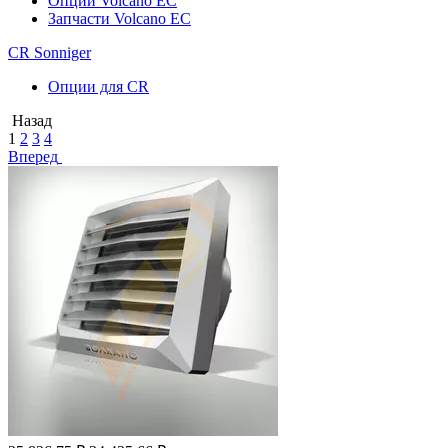
Опции Volcano EC
Запчасти Volcano EC
CR Sonniger
Опции для CR
Назад
1
2
3
4
Вперед