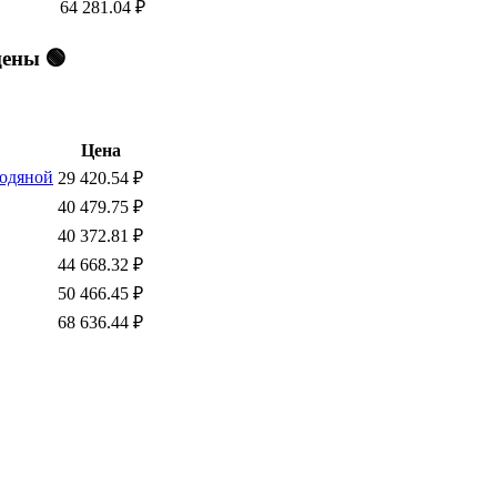
64 281.04
₽
цены 🟢
Цена
водяной
29 420.54
₽
40 479.75
₽
40 372.81
₽
44 668.32
₽
50 466.45
₽
68 636.44
₽