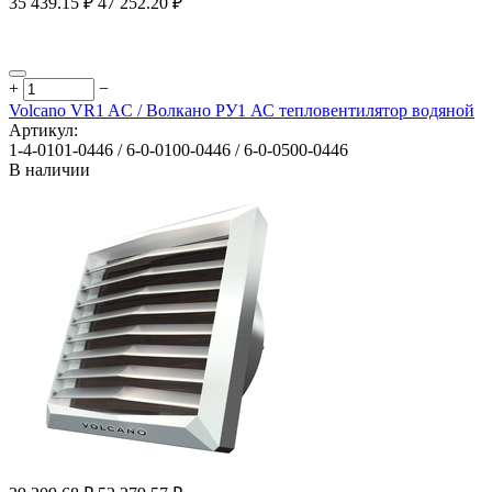
35 439.15
₽
47 252.20
₽
+
−
Volcano VR1 AC / Волкано РУ1 АС тепловентилятор водяной
Артикул:
1-4-0101-0446 / 6-0-0100-0446 / 6-0-0500-0446
В наличии