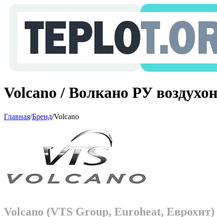
Volcano / Волкано РУ воздухо
Главная
/
Бренд
/
Volcano
Volcano (VTS Group, Euroheat, Еврохит)