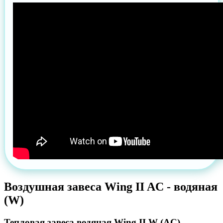
Воздушная завеса Wing II AC - водяная
(W)
Тепловая завеса водяная Wing II W (AC)