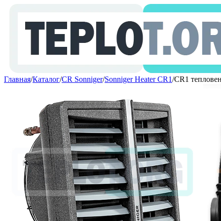
Главная
/
Каталог
/
CR Sonniger
/
Sonniger Heater CR1
/
CR1 тепловен