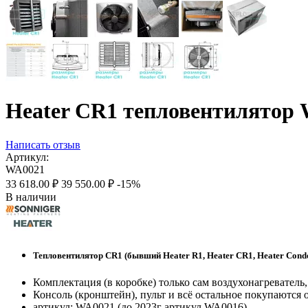
Heater CR1 тепловентилятор 
Написать отзыв
Артикул:
WA0021
33 618.00
₽
39 550.00
₽
-15%
В наличии
Тепловентилятор CR1
(бывший
Heater R1, Heater CR1, Heater Cond
Комплектация (в коробке) только сам воздухонагреватель, 
Консоль (кронштейн), пульт и всё остальное покупаются 
артикул: WA0021 (до 2023г артикул WA0016)