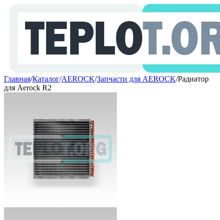
Главная
/
Каталог
/
AEROCK
/
Запчасти для AEROCK
/
Радиатор
для Aerock R2