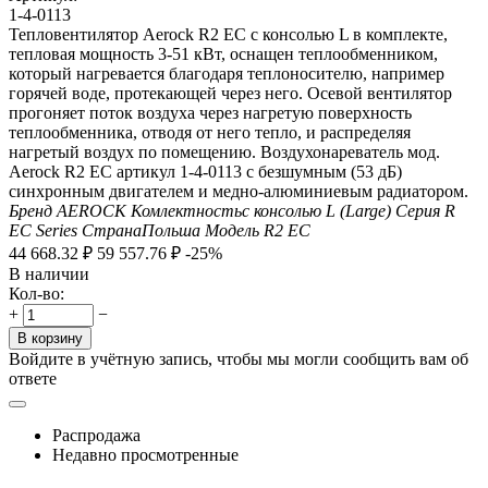
1-4-0113
Тепловентилятор Aerock R2 EC с консолью L в комплекте,
тепловая мощность 3-51 кВт, оснащен теплообменником,
который нагревается благодаря теплоносителю, например
горячей воде, протекающей через него. Осевой вентилятор
прогоняет поток воздуха через нагретую поверхность
теплообменника, отводя от него тепло, и распределяя
нагретый воздух по помещению. Воздухонареватель мод.
Aerock R2 EC артикул 1-4-0113 с безшумным (53 дБ)
синхронным двигателем и медно-алюминиевым радиатором.
Бренд
AEROCK
Комлектность
с консолью L (Large)
Серия
R
EC Series
Страна
Польша
Модель
R2 EC
44 668.32
₽
59 557.76
₽
-25%
В наличии
Кол-во:
+
−
В корзину
Войдите в учётную запись, чтобы мы могли сообщить вам об
ответе
Распродажа
Недавно просмотренные