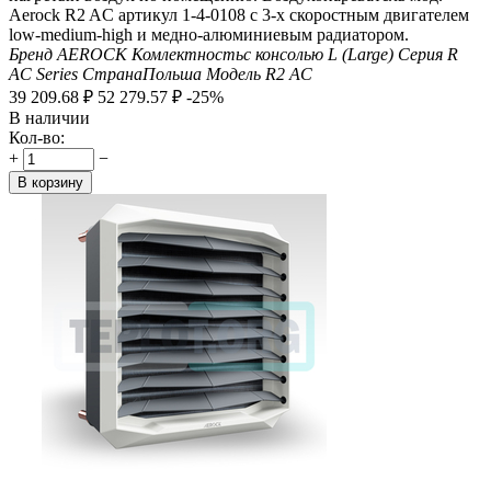
Aerock R2 AC артикул 1-4-0108 с 3-х скоростным двигателем
low-medium-high и медно-алюминиевым радиатором.
Бренд
AEROCK
Комлектность
с консолью L (Large)
Серия
R
AC Series
Страна
Польша
Модель
R2 AC
39 209.68
₽
52 279.57
₽
-25%
В наличии
Кол-во:
+
−
В корзину