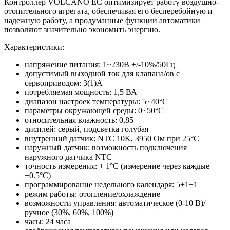
Контроллер VOLCANO EC оптимизирует работу воздушно-
отопительного агрегата, обеспечивая его бесперебойную и
надежную работу, а продуманные функции автоматики
позволяют значительно экономить энергию.
Характеристики:
напряжение питания: 1~230В +/-10%/50Гц
допустимый выходной ток для клапана/ов с
сервоприводом: 3(1)A
потребляемая мощность: 1,5 ВА
диапазон настроек температуры: 5~40°C
параметры окружающей среды: 0~50°C
относительная влажность: 0,85
дисплей: серый, подсветка голубая
внутренний датчик: NTC 10K, 3950 Ом при 25°C
наружный датчик: возможность подключения
наружного датчика NTC
точность измерения: + 1°C (измерение через каждые
+0.5°C)
программирование недельного календаря: 5+1+1
режим работы: отопление/охлаждение
возможности управления: автоматическое (0-10 В)/
ручное (30%, 60%, 100%)
часы: 24 часа