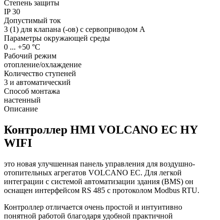
Степень защиты
IP
30
Допустимый ток
3 (1) для клапана (-ов) с сервоприводом
A
Параметры окружающей среды
0 ... +50
°С
Рабочий режим
отопление/охлаждение
Количество ступеней
3 и автоматический
Способ монтажа
настенный
Описание
Контроллер HMI VOLCANO EC HY
WIFI
это новая улучшенная панель управления для воздушно-
отопительных агрегатов VOLCANO EC. Для легкой
интеграции с системой автоматизации здания (BMS) он
оснащен интерфейсом RS 485 с протоколом Modbus RTU.
Контроллер отличается очень простой и интуитивно
понятной работой благодаря удобной практичной