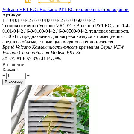
Volcano VR1 EC / Волкано РУ1 ЕС тепловентилятор водяной
Артикул:
1-4-0101-0442 / 6-0-0100-0442 / 6-0-0500-0442
Тепловентилятор Volcano VR1 EC / Волкано РУ1 ЕС, арт. 1-4-
0101-0442 / 6-0-0100-0442 / 6-0-0500-0442, тепловая мощность
5-30 кВт, предназначен для нагрева воздуха в помещениях
среднего объема, с помощью водяного теплоносителя.
Бренд
Volcano
Комлектность
консоль крепления
Серия
NEW
Volcano
Страна
Россия
Модель
VR1 EC
40 372.81
₽
53 830.41
₽
-25%
В наличии
Кол-во:
+
−
В корзину