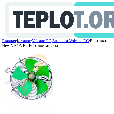
Главная
/
Каталог
/
Volcano ЕC
/
Запчасти Volcano EC
/
Вентилятор
New VR1/VR2 EC с двигателем