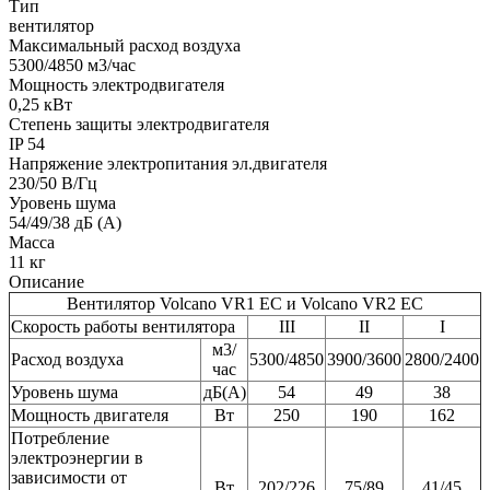
Тип
вентилятор
Максимальный расход воздуха
5300/4850
м3/час
Мощность электродвигателя
0,25
кВт
Степень защиты электродвигателя
IP
54
Напряжение электропитания эл.двигателя
230/50
В/Гц
Уровень шума
54/49/38
дБ (А)
Масса
11
кг
Описание
Вентилятор Volcano VR1 EC и Volcano VR2 EC
Скорость работы вентилятора
III
II
I
м3/
Расход воздуха
5300/4850
3900/3600
2800/2400
час
Уровень шума
дБ(А)
54
49
38
Мощность двигателя
Вт
250
190
162
Потребление
электроэнергии в
зависимости от
Вт
202/226
75/89
41/45