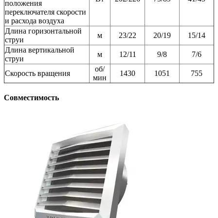
положения
переключателя скорости
и расхода воздуха
Длина горизонтальной
м
23/22
20/19
15/14
струи
Длина вертикальной
м
12/11
9/8
7/6
струи
об/
Скорость вращения
1430
1051
755
мин
Совместимость