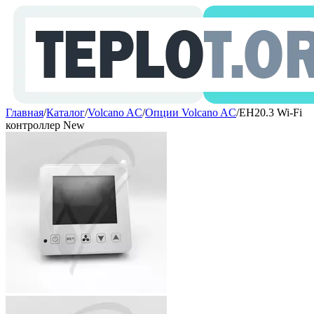
Главная
/
Каталог
/
Volcano AC
/
Опции Volcano AC
/
EH20.3 Wi-Fi
контроллер New