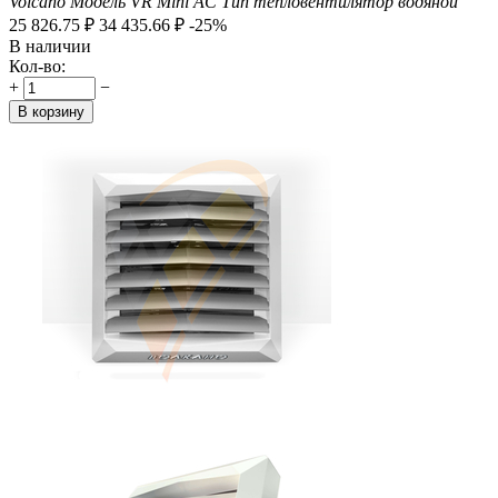
Volcano
Модель
VR Mini AC
Тип
тепловентилятор водяной
25 826.75
₽
34 435.66
₽
-25%
В наличии
Кол-во:
+
−
В корзину