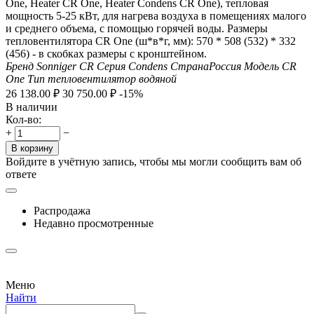
One, Heater CR One, Heater Condens CR One), тепловая
мощность 5-25 кВт, для нагрева воздуха в помещениях малого
и среднего объема, с помощью горячей воды. Размеры
тепловентилятора CR One (ш*в*г, мм): 570 * 508 (532) * 332
(456) - в скобках размеры с кронштейном.
Бренд
Sonniger CR
Серия
Condens
Страна
Россия
Модель
CR
One
Тип
тепловентилятор водяной
26 138.00
₽
30 750.00
₽
-15%
В наличии
Кол-во:
+
−
В корзину
Войдите в учётную запись, чтобы мы могли сообщить вам об
ответе
Распродажа
Недавно просмотренные
Меню
Найти