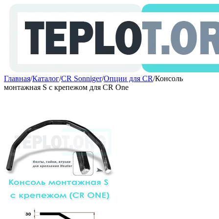
Главная
/
Каталог
/
CR Sonniger
/
Опции для CR
/
Консоль
монтажная S c крепежом для CR One