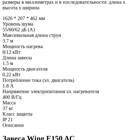
размеры в миллиметрах и в последовательности: длина х
высота х ширина
1626 * 207 * 462
мм
Уровень шума
55/60/62
дБ (А)
Максимальная длина струи
3.7
м
Мощность нагрева
8/12
кВт
Длина завесы
1.5
м
Мощность двигателя
0.22
кВт
Потребление тока (эл. двигатель)
1.8
А
Напряжение электропитания эл. нагревателя
400
В/Гц
Масса
37
кг
Класс защиты
IP
21
Описание
Завеса Wing E150 AC