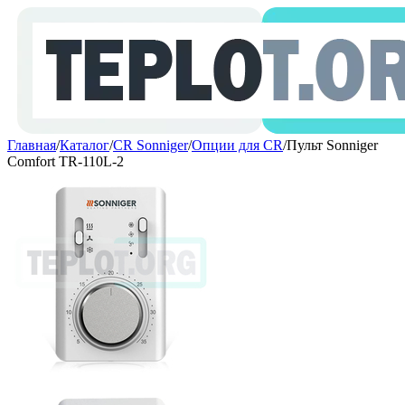
Главная
/
Каталог
/
CR Sonniger
/
Опции для CR
/
Пульт Sonniger
Comfort TR-110L-2