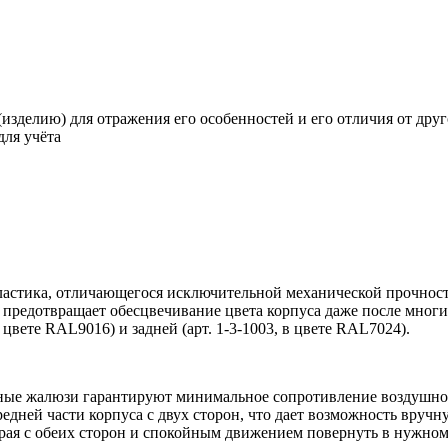
изделию) для отражения его особенностей и его отличия от друго
для учёта
пластика, отличающегося исключительной механической прочнос
 предотвращает обесцвечивание цвета корпуса даже после многи
в цвете RAL9016) и задней (арт. 1-3-1003, в цвете RAL7024).
ые жалюзи гарантируют минимальное сопротивление воздушно
едней части корпуса с двух сторон, что дает возможность вруч
 края с обеих сторон и спокойным движением повернуть в нужно