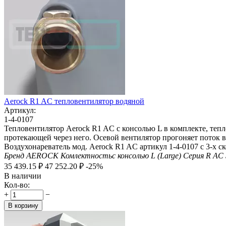
Aerock R1 AC тепловентилятор водяной
Артикул:
1-4-0107
Тепловентилятор Aerock R1 AC с консолью L в комплекте, тепл
протекающей через него. Осевой вентилятор прогоняет поток в
Воздухонареватель мод. Aerock R1 AC артикул 1-4-0107 с 3-х
Бренд
AEROCK
Комлектность
с консолью L (Large)
Серия
R AC 
35 439.15
₽
47 252.20
₽
-25%
В наличии
Кол-во:
+
−
В корзину