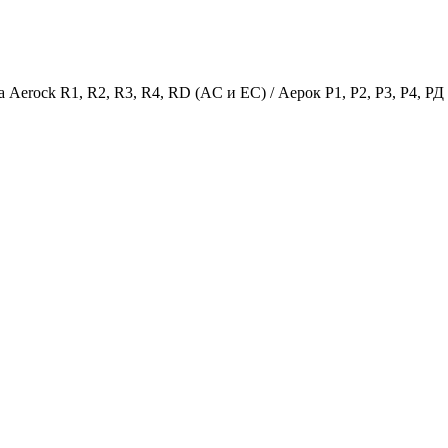
 Aerock R1, R2, R3, R4, RD (AC и EC) / Аерок Р1, Р2, Р3, Р4, РД