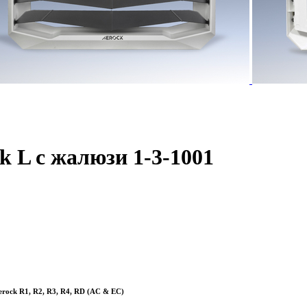
k L с жалюзи 1-3-1001
erock R1, R2, R3, R4, RD (AC & EC)