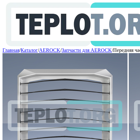
Главная
/
Каталог
/
AEROCK
/
Запчасти для AEROCK
/
Передняя ча