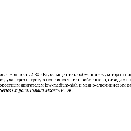
овая мощность 2-30 кВт, оснащен теплообменником, который наг
оздуха через нагретую поверхность теплообменника, отводя от 
 скоростным двигателем low-medium-high и медно-алюминиевым р
Series
Страна
Польша
Модель
R1 AC