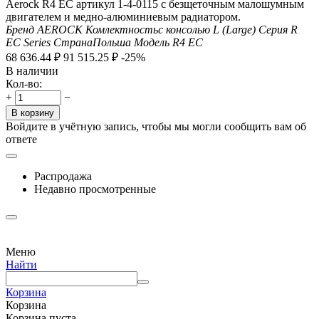
Aerock R4 EC артикул 1-4-0115 с безщеточным малошумным
двигателем и медно-алюминиевым радиатором.
Бренд
AEROCK
Комлектность
с консолью L (Large)
Серия
R
EC Series
Страна
Польша
Модель
R4 EC
68 636.44
₽
91 515.25
₽
-25%
В наличии
Кол-во:
+
−
В корзину
Войдите в учётную запись, чтобы мы могли сообщить вам об
ответе
Распродажа
Недавно просмотренные
Меню
Найти
Корзина
Корзина
Корзина пуста