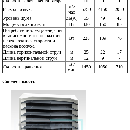
Скорость работы вентилятора
III
II
I
м3/
Расход воздуха
5750
4150
2950
час
Уровень шума
дБ(А)
55
49
43
Мощность двигателя
Вт
330
150
85
Потребление электроэнергии
в зависимости от положения
Вт
228
139
76
переключателя скорости и
расхода воздуха
Длина горизонтальной струи
м
25
22
17
Длина вертикальной струи
м
12
9
7
об/
Скорость вращения
1450
1050
710
мин
Совместимость