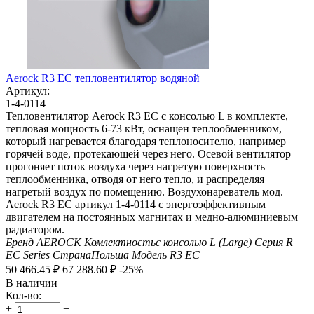
Aerock R3 EC тепловентилятор водяной
Артикул:
1-4-0114
Тепловентилятор Aerock R3 EC с консолью L в комплекте,
тепловая мощность 6-73 кВт, оснащен теплообменником,
который нагревается благодаря теплоносителю, например
горячей воде, протекающей через него. Осевой вентилятор
прогоняет поток воздуха через нагретую поверхность
теплообменника, отводя от него тепло, и распределяя
нагретый воздух по помещению. Воздухонареватель мод.
Aerock R3 EC артикул 1-4-0114 с энергоэффективным
двигателем на постоянных магнитах и медно-алюминиевым
радиатором.
Бренд
AEROCK
Комлектность
с консолью L (Large)
Серия
R
EC Series
Страна
Польша
Модель
R3 EC
50 466.45
₽
67 288.60
₽
-25%
В наличии
Кол-во:
+
−