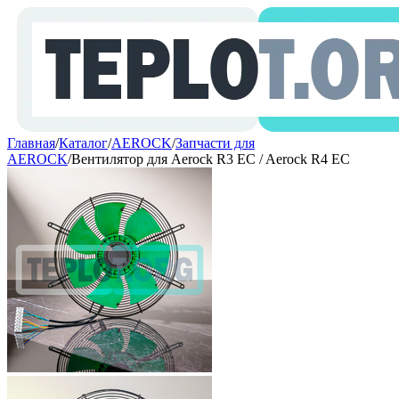
Главная
/
Каталог
/
AEROCK
/
Запчасти для
AEROCK
/
Вентилятор для Aerock R3 EC / Aerock R4 EC